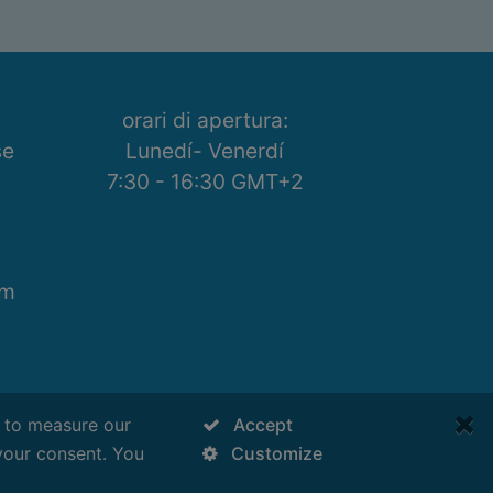
orari di apertura:
se
Lunedí- Venerdí
7:30 - 16:30 GMT+2
om
s to measure our
Accept
your consent. You
Customize
neering Ltd.
Tutti i diritti riservati.