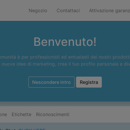
Negozio
Contattaci
Attivazione garanz
Benvenuto!
unità è per professionisti ed entusiasti dei nostri prodotti
le nuove idee di marketing, crea il tuo profilo personale e 
Nescondere intro
Registra
one
Etichette
Riconoscimenti