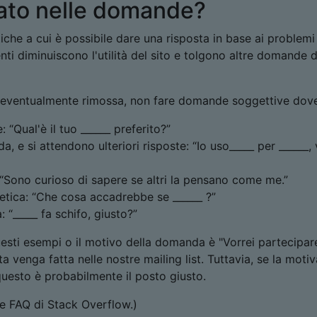
ato nelle domande?
he a cui è possibile dare una risposta in base ai problemi
ti diminuiscono l'utilità del sito e tolgono altre domande d
d eventualmente rimossa, non fare domande soggettive dov
 “Qual'è il tuo ______ preferito?”
a, e si attendono ulteriori risposte: “Io uso_____ per ______, 
: “Sono curioso di sapere se altri la pensano come me.”
tica: “Che cosa accadrebbe se ______ ?”
“_____ fa schifo, giusto?”
uesti esempi o il motivo della domanda è "Vorrei partecipar
ta venga fatta nelle nostre mailing list. Tuttavia, se la moti
, questo è probabilmente il posto giusto.
le FAQ di Stack Overflow.)