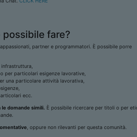
lla Chat.
CLICK HERE
possibile fare?
 appassionati, partner e programmatori. È possibile porre
infrastruttura,
 per particolari esigenze lavorative,
r una particolare attività lavorativa,
esigenze,
rticolari ecc.
a le domande simili.
È possibile ricercare per titoli o per eti
mande.
gomentative
, oppure non rilevanti per questa comunità.