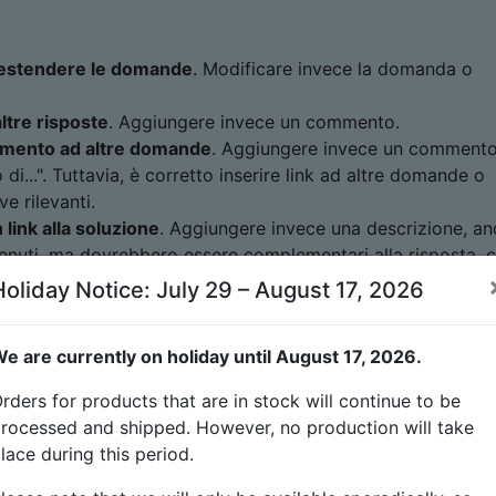
 estendere le domande
. Modificare invece la domanda o
tre risposte
. Aggiungere invece un commento.
rimento ad altre domande
. Aggiungere invece un commento
i...". Tuttavia, è corretto inserire link ad altre domande o
e rilevanti.
link alla soluzione
. Aggiungere invece una descrizione, an
nvenuti, ma dovrebbero essere complementari alla risposta, 
Holiday Notice: July 29 – August 17, 2026
to nelle risposte?
e are currently on holiday until August 17, 2026.
ndere le domande
. Modificare invece la domanda o aggiun
rders for products that are in stock will continue to be
rocessed and shipped. However, no production will take
isposte
. Aggiungere invece un commento.
lace during this period.
to ad altre domande
. Aggiungere invece un commento in