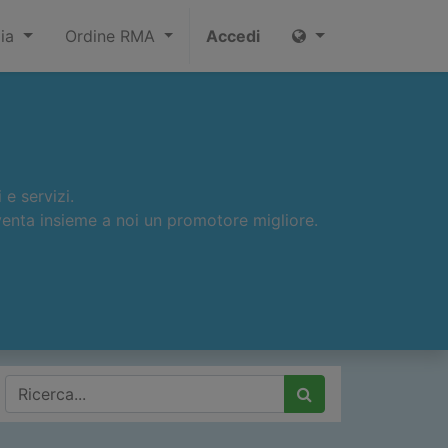
ia
Ordine RMA
Accedi
 e servizi.
diventa insieme a noi un promotore migliore.