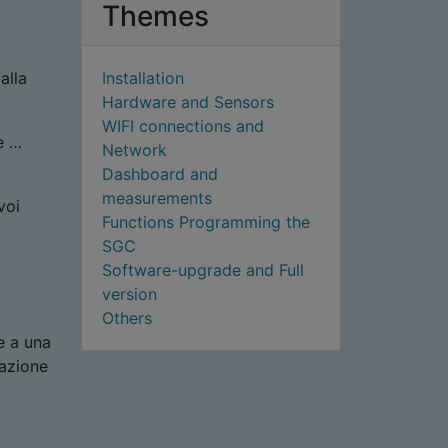
Themes
alla
Installation
Hardware and Sensors
WIFI connections and
e …
Network
Dashboard and
measurements
voi
Functions Programming the
SGC
Software-upgrade and Full
version
Others
e a una
vazione