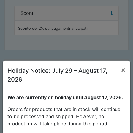
Sconti
Sconto del 2% sui pagamenti anticipati
×
Descrizione del prodotto
Holiday Notice: July 29 – August 17,
2026
Dati tecnici
Scaricare
Manuale
We are currently on holiday until August 17, 2026.
Il quadro elettrico con timer II è utilizzata da
Orders for products that are in stock will continue
diversi carichi induttivi come lampade ad alta
to be processed and shipped. However, no
pressione con accensione e spegnimento
production will take place during this period.
simultanei. Questo attiva i carichi del