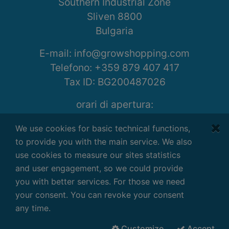
Southern Industrial Zone
Sliven 8800
Bulgaria
E-mail:
info@growshopping.com
Telefono:
+359 879 407 417
Tax ID:
BG200487026
orari di apertura:
Lunedí- Venerdí
We use cookies for basic technical functions,
7:30 - 16:30 GMT+2
to provide you with the main service. We also
use cookies to measure our sites statistics
and user engagement, so we could provide
you with better services. For those we need
Termini e Condizioni
|
Privacy
|
your consent. You can revoke your consent
Disclaimer
any time.
Copyright ©
2026
G-Systems Engineering
Ltd.
Tutti i diritti riservati.
Customize
Accept