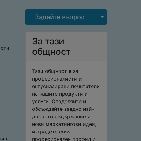
Select Post
Задайте въпрос
За тази
сти.
общност
Тази общност е за
професионалисти и
ентусиазирани почитатели
на нашите продукти и
услуги. Споделяйте и
обсъждайте заедно най-
доброто съдържание и
нови маркетингови идеи,
изградете своя
ни с
професионален профил и