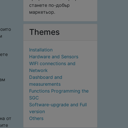
станете по-добър
маркетьор.
които
Themes
и
Installation
нете
Hardware and Sensors
WIFI connections and
Network
Dashboard and
вам
measurements
Functions Programming the
SGC
Software-upgrade and Full
version
на от
Others
шите