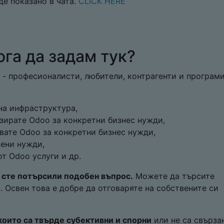
де показано в чата.
CLICK HERE
га да задам тук?
 - професионалисти, любители, контрагенти и програми
на инфраструктура,
зирате Odoo за конкретни бизнес нужди,
звате Odoo за конкретни бизнес нужди,
вени нужди,
т Odoo услуги и др.
е сте потърсили подобен въпрос.
Можете да търсите
. Освен това е добре да отговаряте на собствените си
които са твърде субективни и спорни
или не са свърза