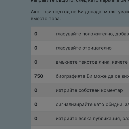
направите същото, след като кармата Ви 
Ако този подход не Ви допада, моля, ув
вместо това.
0
гласувайте положително, доба
0
гласувайте отрицателно
0
вмъкнете текстов линк, качете
750
биографията Ви може да се ви
0
изтрийте собствен коментар
0
сигнализирайте като обидни, з
0
изтрийте всяка публикация, ра