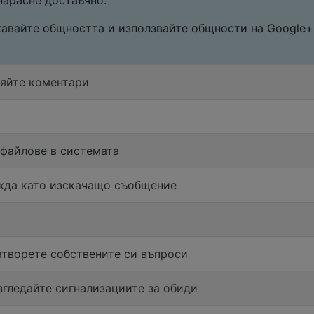
нарасне достаъчно.
ажавайте общността и използвайте общности на Google+
вяйте коментари
 файлове в системата
жда като изскачащо съобщение
атворете собствените си въпроси
згледайте сигнализациите за обиди