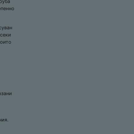
руба
епенно
суван
Всеки
които
рзани
и
ния.