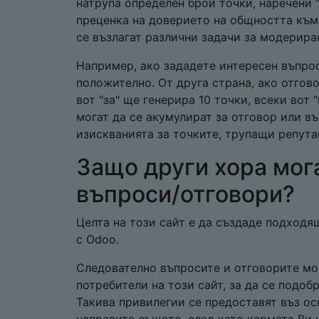
натрупа определен брой точки, наречени 
преценка на доверието на общността към 
се възлагат различни задачи за модерира
Например, ако зададете интересен въпрос
положително. От друга страна, ако отгов
вот "за" ще генерира 10 точки, всеки вот
могат да се акумулират за отговор или въ
изискванията за точките, трупащи репута
Защо други хора мог
въпроси/отговори?
Целта на този сайт е да създаде подходящ
с Odoo.
Следователно въпросите и отговорите мог
потребители на този сайт, за да се подоб
Такива привилегии се предоставят въз ос