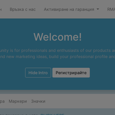
н
Връзка с нас
Активиране на гаранция
RMA
Welcome!
ity is for professionals and enthusiasts of our products a
nd new marketing ideas, build your professional profile a
Hide Intro
Регистрирайте
ра
Маркери
Значки