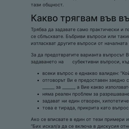
тази общност.
Какво трягвам във в
Трябва да задавате само практически и 
се сблъсквате. Бъбриви въпроси или таки
изтласкват другите въпроси от началната
За да предотвратите варианта въпросът В
задаването на субективни въпроси, къде
всеки въпрос е еднакво валиден: “Ко
отговорът Ви е предоставен заедно с
______ за ______, а Вие какво използват
няма реален проблем за разрешаване:
задават ни един отворен, хипотетичен
това е тирада, прикрита като въпрос:
Ако се вписвате в един от тези примери 
“Бих искал/а да се включа в дискусия отно