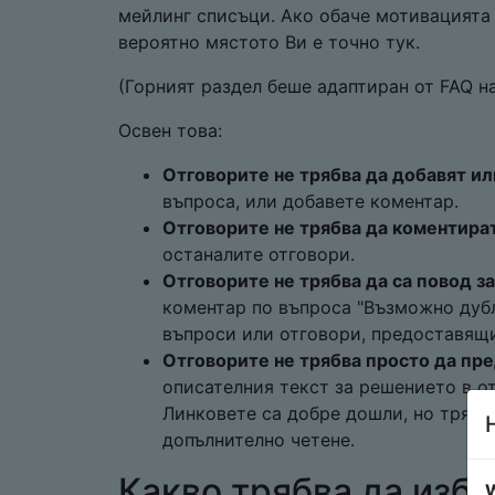
мейлинг списъци. Ако обаче мотивацията В
вероятно мястото Ви е точно тук.
(Горният раздел беше адаптиран от FAQ на
Освен това:
Отговорите не трябва да добавят и
въпроса, или добавете коментар.
Отговорите не трябва да коментира
останалите отговори.
Отговорите не трябва да са повод 
коментар по въпроса "Възможно дубли
въпроси или отговори, предоставящ
Отговорите не трябва просто да пр
описателния текст за решението в от
Линковете са добре дошли, но трябв
допълнително четене.
Какво трябва да избя
W