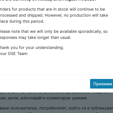
rders for products that are in stock will continue to be
зширяват въпроси
. Вместо това или редактирайте въпр
rocessed and shipped. However, no production will take
lace during this period.
ги въпроси
. Вместо това добавете коментар по остана
lease note that we will only be available sporadically, so
esponses may take longer than usual.
следващи въпроси
. Вместо това добавете индикация за
hank you for your understanding.
аче е добре да включите линкове към други въпроси ил
Your GSE Team
ълнителна информация.
авят линк или решение
. Вместо това предоставете
ра си, дори и да е просто копиране/поставяне. Линкове
т отговор, рефериращи източници или допълнително че
Приемам
ти
Тази общност Q&A не е дискусионна група. Моля,
орите си, тъй като те са склонни да размиват същностт
сии, моля, използвайте коментарни умения.
вани положително, потребителят, който ги е публикува