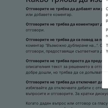
O
Отговорите не трябва да добавят или ра
p
или добавете коментар.
p
Отговорите не трябва да коментират дру
P
отговори.
r
Отговорите не трябва да са повод за по
T
коментар
"Възможно дублиране на..."
. Об
отговори, предоставящи съответната доп
Отговорите не трябва просто да предост
описателния текст за решението в отгово
добре дошли, но трябва да се допълват о
Отговорите не трябва да отключват деба
избягвайте да отключвате дебати с отгов
въпросите и отговорите. За кратки диску
Когато даден въпрос или отговор са гласу