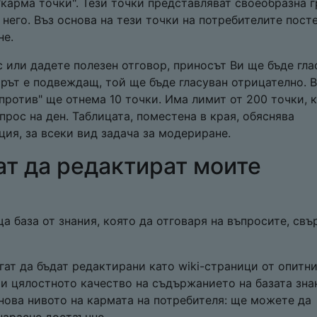
"карма точки". Тези точки представляват своеобразна г
него. Въз основа на тези точки на потребителите пост
не.
 или дадете полезен отговор, приносът Ви ще бъде гла
орът е подвеждащ, той ще бъде гласуван отрицателно. 
 "против" ще отнема 10 точки. Има лимит от 200 точки, 
прос на ден. Таблицата, поместена в края, обяснява
ция, за всеки вид задача за модериране.
ат да редактират моите
а база от знания, която да отговаря на въпросите, свъ
ат да бъдат редактирани като wiki-страници от опитн
ри цялостното качество на съдържанието на базата зна
нова нивото на кармата на потребителя: ще можете да