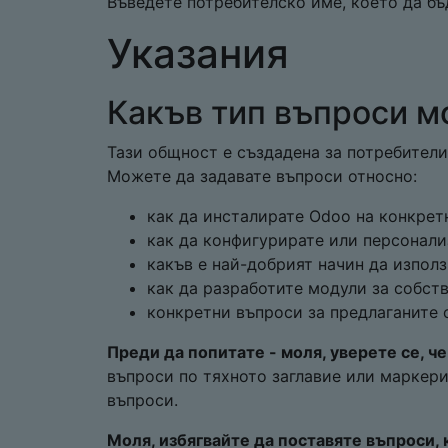
Въведете потребителско име, което да бъ
Указания
Какъв тип въпроси мо
Тази общност е създадена за потребители
Можете да задавате въпроси относно:
как да инсталирате Odoo на конкрет
как да конфигурирате или персонали
какъв е най-добрият начин да изпол
как да разработите модули за собст
конкретни въпроси за предлаганите о
Преди да попитате - моля, уверете се, ч
въпроси по тяхното заглавие или маркери
въпроси.
Моля, избягвайте да поставяте въпроси, 