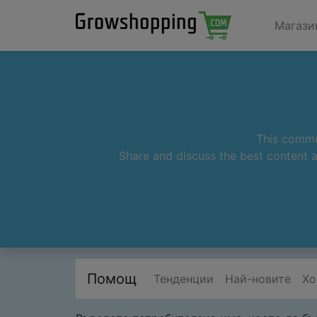
Магази
This commun
Share and discuss the best content a
Помощ
Тенденции
Най-новите
Хо