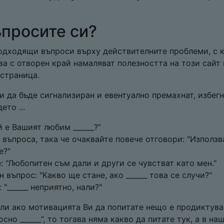
ъпросите си?
подходящи въпроси върху действителните проблеми, с 
ва с отворен край намаляват полезността на този сайт 
 страница.
и да бъде сигнализиран и евентуално премахнат, избег
то ...
й е Вашият любим ______?”
 въпроса, така че очаквайте повече отговори: "Използ
е?"
 "Любопитен съм дали и други се чувстват като мен."
 въпрос: "Какво ще стане, ако ______ това се случи?"
 "______ неприятно, нали?"
или ако мотивацията Ви да попитате нещо е продиктува
сно ______”, то тогава няма какво да питате тук, а в на