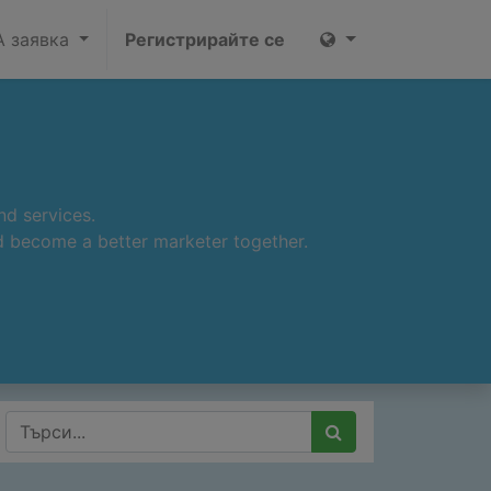
 заявка
Регистрирайте се
nd services.
nd become a better marketer together.