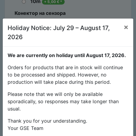
10m
+
5,00
€
*
Конектор на сензора
×
HSE
Holiday Notice: July 29 – August 17,
2026
STJ35
RJ45
We are currently on holiday until August 17, 2026.
LLT
+
4,00
€
*
Orders for products that are in stock will continue
END
to be processed and shipped. However, no
production will take place during this period.
* Крайна цена
Please note that we will only be available
27,90
€
sporadically, so responses may take longer than
usual.
Към плащане
Thank you for your understanding.
Your GSE Team
Add to cart