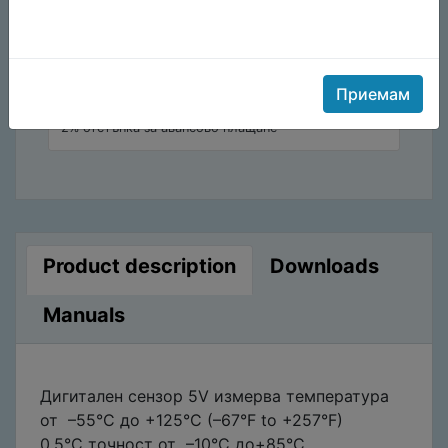
Add to wishlist
Отстъпка
Приемам
2% отстъпка за авансово плащане
Product description
Downloads
Manuals
Дигитален сензор 5V измерва температура
от –55°C до +125°C (–67°F to +257°F)
0.5°C точност от –10°C до+85°C