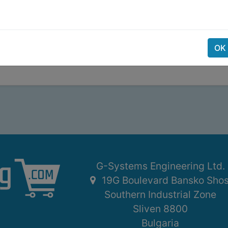
Seleccione
cuentas de la empresa deben crear al menos un empleado 
empresa
OK
G-Systems Engineering Ltd.
19G Boulevard Bansko Sho
Southern Industrial Zone
Sliven 8800
Bulgaria