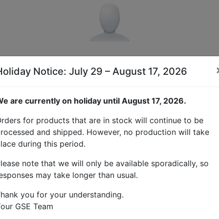
Holiday Notice: July 29 – August 17, 2026
Seleccione
e are currently on holiday until August 17, 2026.
Iniciar sesión con una cuenta existente
rders for products that are in stock will continue to be
Compañía
rocessed and shipped. However, no production will take
lace during this period.
lease note that we will only be available sporadically, so
esponses may take longer than usual.
hank you for your understanding.
Your GSE Team