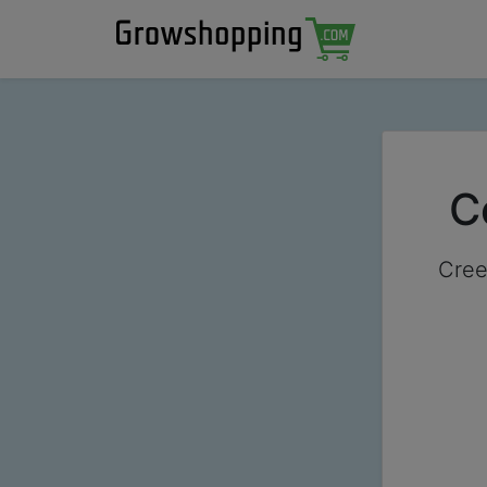
C
Cree