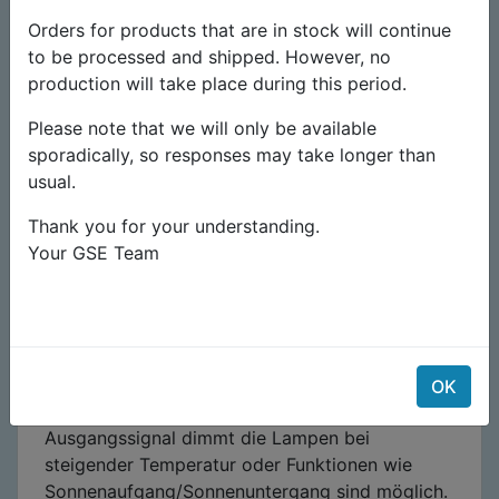
zeigen auf einen Blick die aktuelle Uhrzeit, die
Orders for products that are in stock will continue
programmierte Dauer, der Tageszähler der
to be processed and shipped. However, no
Pflanzen sowie die Raumtemperatur.
production will take place during this period.
Die Uhr hat einen 12 oder 18 Stunden-Zyklus
Please note that we will only be available
vorprogrammiert, oder es kann eine
sporadically, so responses may take longer than
benutzerdefinierte Zeit in Stunden/Minuten
usual.
eingestellt werden. Die Uhr verfügt über einen
Tageszähler und einen Temperaturfühler für
Thank you for your understanding.
einen Notstopp bei Überhitzung zum Schutz
Your GSE Team
Ihrer Pflanzen. Die Power-LED zeigt nach Ihrer
späteren Rückkehr einen Notstopp an. Neben
der EIN/AUS Funktion speziell für induktive
Lasten verfügt die Zeitschaltbox 4 über einen 0-
10V oder PWM-Ausgang für dimmbare
OK
Vorschaltgeräte oder LED-Lampen. Dieses
Ausgangssignal dimmt die Lampen bei
steigender Temperatur oder Funktionen wie
Sonnenaufgang/Sonnenuntergang sind möglich.