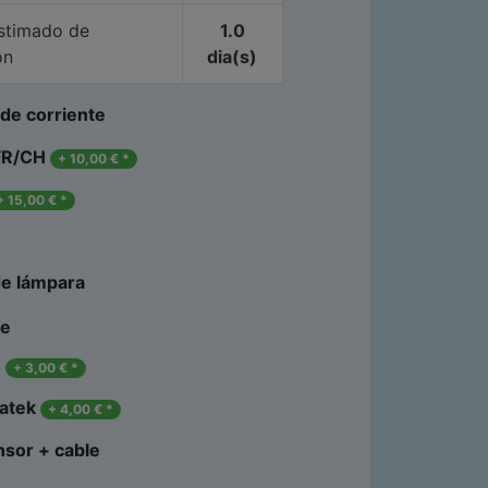
stimado de
1.0
ón
dia(s)
de corriente
FR/CH
+
10,00
€
*
+
15,00
€
*
e lámpara
le
1
+
3,00
€
*
atek
+
4,00
€
*
nsor + cable