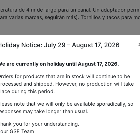
eratura de 4 m de largo para un canal. Un adaptador permite
ara varias marcas, seguirán más). Tornillos y tacos para m
proporcionamos una señal de salida de 50 mA por canal, 
Holiday Notice: July 29 – August 17, 2026
 entrada PWM, la longitud del cable y la cantidad de luces> 
e are currently on holiday until August 17, 2026.
rders for products that are in stock will continue to be
rocessed and shipped. However, no production will take
lace during this period.
lease note that we will only be available sporadically, so
esponses may take longer than usual.
hank you for your understanding.
Your GSE Team
ón)