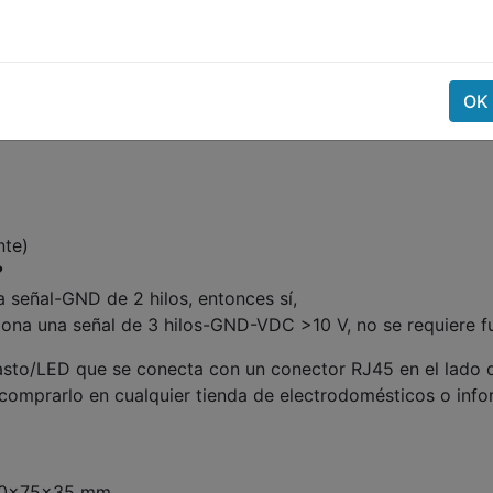
no, Alemán y Francés
OK
nte)
?
a señal-GND de 2 hilos, entonces sí,
iona una señal de 3 hilos-GND-VDC >10 V, no se requiere f
lasto/LED que se conecta con un conector RJ45 en el lado de
comprarlo en cualquier tienda de electrodomésticos o info
140x75x35 mm