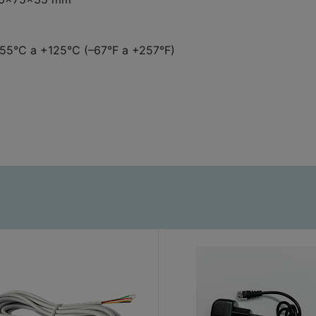
–55°C a +125°C (–67°F a +257°F)