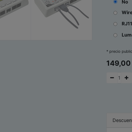
No
Wir
RJ1
Lum
* precio publi
149,00
Descuen