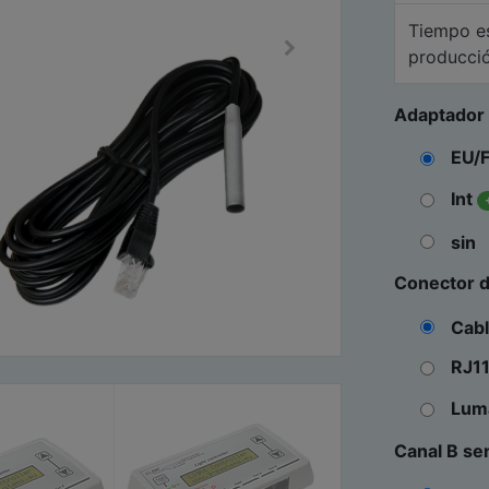
Tiempo e
producci
Adaptador 
EU/
Int
sin
Conector d
Cab
RJ1
Lum
Canal B se