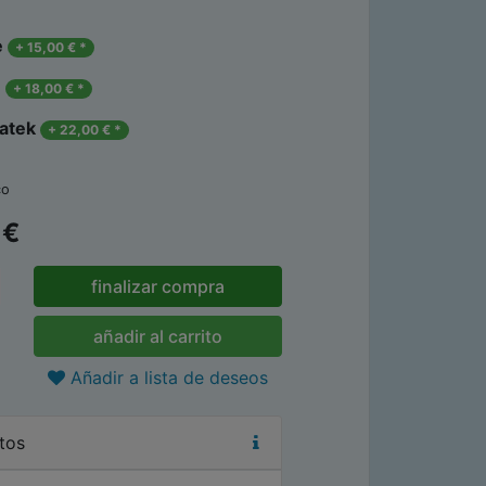
e
+
15,00
€
*
1
+
18,00
€
*
atek
+
22,00
€
*
co
€
finalizar compra
añadir al carrito
Añadir a lista de deseos
tos