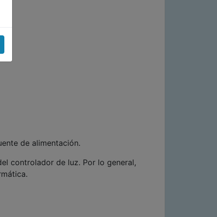
uente de alimentación.
l controlador de luz. Por lo general,
rmática.