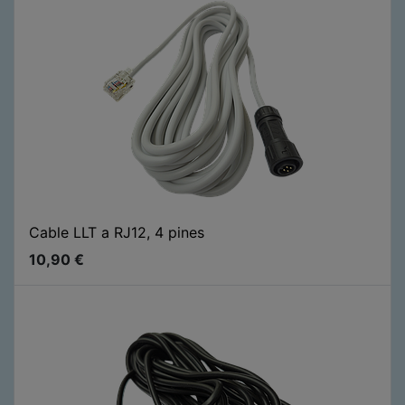
Cable LLT a RJ12, 4 pines
10,90
€