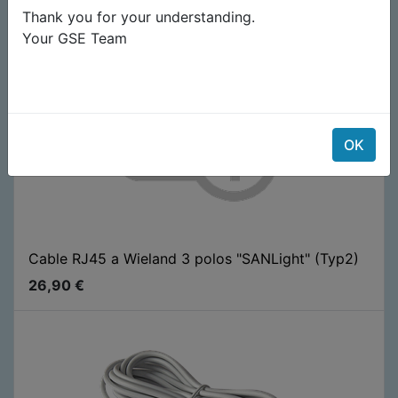
Thank you for your understanding.
Your GSE Team
OK
Cable RJ45 a Wieland 3 polos "SANLight" (Typ2)
26,90
€