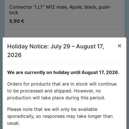
Connector "LLT" M12 male, 4pole, black, push-
lock
5,90
€
×
Holiday Notice: July 29 – August 17,
2026
We are currently on holiday until August 17, 2026.
Orders for products that are in stock will continue
to be processed and shipped. However, no
production will take place during this period.
Please note that we will only be available
Cable RJ45 a RJ11 (Tipo 2)
sporadically, so responses may take longer than
6,90
€
usual.